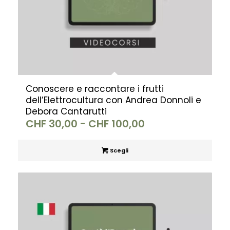
Conoscere e raccontare i frutti
dell’Elettrocultura con Andrea Donnoli e
Debora Cantarutti
Fascia
CHF
30,00
-
CHF
100,00
di
prezzo:
Scegli
da
CHF 30,00
a
CHF 100,00