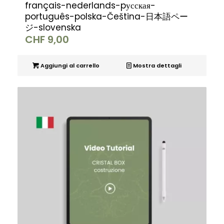
français-nederlands-pусская-
português-polska-Čeština-日本語ペー
ジ-slovenska
CHF
9,00
Aggiungi al carrello
Mostra dettagli