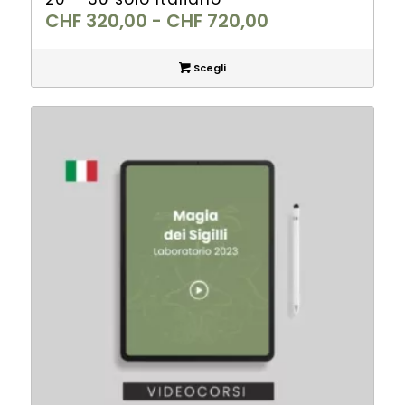
Fascia
CHF
320,00
-
CHF
720,00
di
prezzo:
Scegli
da
CHF 320,00
a
CHF 720,00