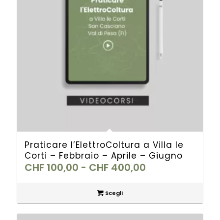
Praticare l’ElettroColtura a Villa le
Corti – Febbraio – Aprile – Giugno
Fascia
CHF
100,00
-
CHF
400,00
di
prezzo:
Scegli
da
CHF 100,00