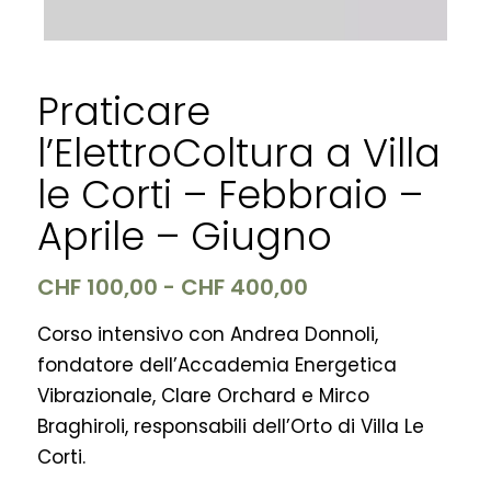
Praticare
l’ElettroColtura a Villa
le Corti – Febbraio –
Aprile – Giugno
Fascia
CHF
100,00
-
CHF
400,00
di
Corso intensivo con Andrea Donnoli,
prezzo:
da
fondatore dell’Accademia Energetica
CHF 100,00
Vibrazionale, Clare Orchard e Mirco
a
Braghiroli, responsabili dell’Orto di Villa Le
CHF 400,00
Corti.