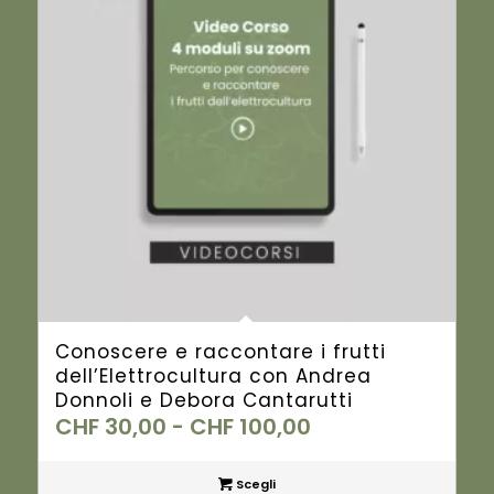
Conoscere e raccontare i frutti
dell’Elettrocultura con Andrea
Donnoli e Debora Cantarutti
Fascia
CHF
30,00
-
CHF
100,00
di
prezzo:
Scegli