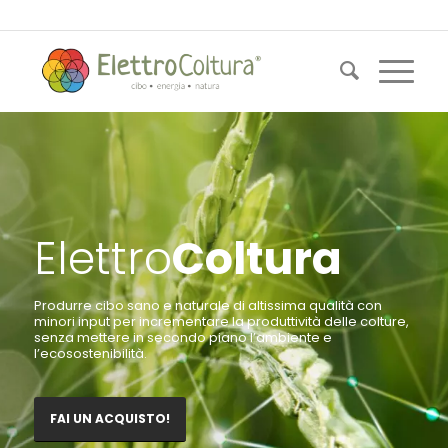
Elettro
Coltura
Produrre cibo sano e naturale di altissima qualità con
minori input per incrementare la produttività delle colture,
senza mettere in secondo piano l’ambiente e
l’ecosostenibilità.
FAI UN ACQUISTO!