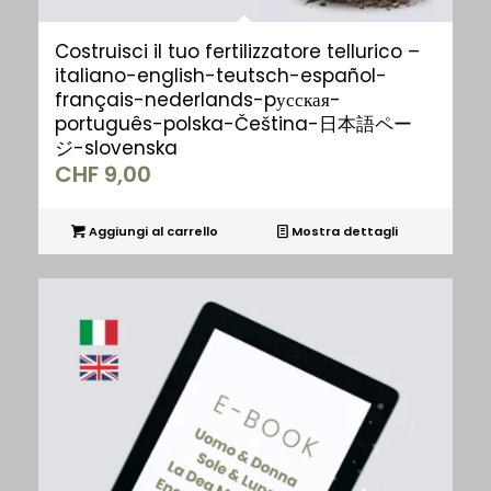
Costruisci il tuo fertilizzatore tellurico –
italiano-english-teutsch-español-
français-nederlands-pусская-
português-polska-Čeština-日本語ペー
ジ-slovenska
CHF
9,00
Aggiungi al carrello
Mostra dettagli